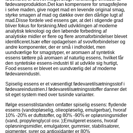
fødevareproduktion.Det kan kompensere for smagsfejlene
i selve maden, give noget mad en levende original smag,
styrke smagen af ​​mad og dække over den dårlige lugt af
mad.Disse fordele ved essens gør, at det i stigende grad
bliver fokus for forskning.Med udviklingen af ​​moderne
analytisk teknologi og den løbende forbedring af
analytiske midler er flere og flere aromaforbindelser blevet
identificeret.Især efter opdagelsen af ​​svovlforbindelser og
andre komponenter, der er små i indholdet, men
uundværlige for smagstyper, er aromaen af ​​syntetisk
essens tættere på aromaen af ​​naturlig essens, hvilket får
den syntetiske essens-industri til at udvikle sig hurtigt,
Food essens er blevet en uundværlig del af moderne
fødevareindustri.
Spiselig essens er et væsentligt fødevaretilsætningsstof i
fødevareindustrien.I fødevaretilsætningsstoffer danner det
sit eget system med over tusinde varianter.
Ifølge essenstilstanden omfatter spiselig essens: flydende
essens (vandopløselig, olieopløselig, emulgerbar), hvoraf
10% -20% er duftstoffer, og 80% -90% er opløsningsmidler
(vand, propylenglycol osv. );Emulgeret essens, hvoraf
opløsningsmidler, emulgatorer, gummier, stabilisatorer,
pigmenter, syrer og antioxidanter er 80%