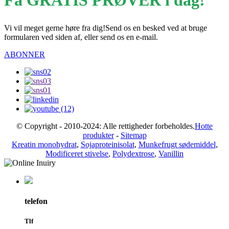
Få GRATIS PRØVER i dag!
Vi vil meget gerne høre fra dig!Send os en besked ved at bruge
formularen ved siden af, eller send os en e-mail.
ABONNER
© Copyright - 2010-2024: Alle rettigheder forbeholdes.
Hotte
produkter
-
Sitemap
Kreatin monohydrat
,
Sojaproteinisolat
,
Munkefrugt sødemiddel
,
Modificeret stivelse
,
Polydextrose
,
Vanillin
telefon
Tlf