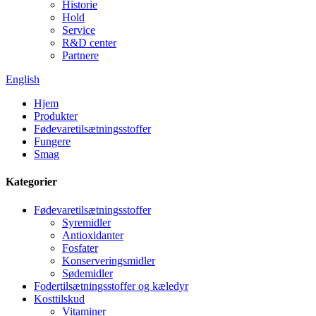
Historie
Hold
Service
R&D center
Partnere
English
Hjem
Produkter
Fødevaretilsætningsstoffer
Fungere
Smag
Kategorier
Fødevaretilsætningsstoffer
Syremidler
Antioxidanter
Fosfater
Konserveringsmidler
Sødemidler
Fodertilsætningsstoffer og kæledyr
Kosttilskud
Vitaminer