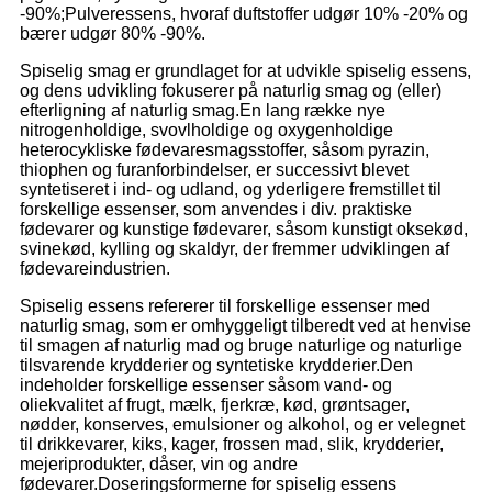
-90%;Pulveressens, hvoraf duftstoffer udgør 10% -20% og
bærer udgør 80% -90%.
Spiselig smag er grundlaget for at udvikle spiselig essens,
og dens udvikling fokuserer på naturlig smag og (eller)
efterligning af naturlig smag.En lang række nye
nitrogenholdige, svovlholdige og oxygenholdige
heterocykliske fødevaresmagsstoffer, såsom pyrazin,
thiophen og furanforbindelser, er successivt blevet
syntetiseret i ind- og udland, og yderligere fremstillet til
forskellige essenser, som anvendes i div. praktiske
fødevarer og kunstige fødevarer, såsom kunstigt oksekød,
svinekød, kylling og skaldyr, der fremmer udviklingen af ​​
fødevareindustrien.
Spiselig essens refererer til forskellige essenser med
naturlig smag, som er omhyggeligt tilberedt ved at henvise
til smagen af ​​naturlig mad og bruge naturlige og naturlige
tilsvarende krydderier og syntetiske krydderier.Den
indeholder forskellige essenser såsom vand- og
oliekvalitet af frugt, mælk, fjerkræ, kød, grøntsager,
nødder, konserves, emulsioner og alkohol, og er velegnet
til drikkevarer, kiks, kager, frossen mad, slik, krydderier,
mejeriprodukter, dåser, vin og andre
fødevarer.Doseringsformerne for spiselig essens