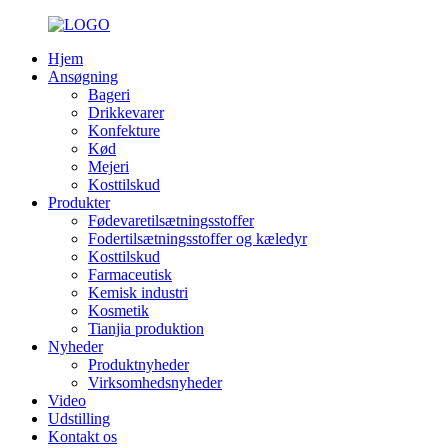
Hjem
Ansøgning
Bageri
Drikkevarer
Konfekture
Kød
Mejeri
Kosttilskud
Produkter
Fødevaretilsætningsstoffer
Fodertilsætningsstoffer og kæledyr
Kosttilskud
Farmaceutisk
Kemisk industri
Kosmetik
Tianjia produktion
Nyheder
Produktnyheder
Virksomhedsnyheder
Video
Udstilling
Kontakt os