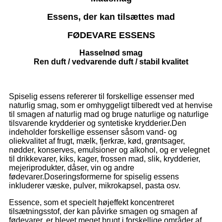
Essens, der kan tilsættes mad
FØDEVARE ESSENS
Hasselnød smag
Ren duft / vedvarende duft / stabil kvalitet
Spiselig essens refererer til forskellige essenser med
naturlig smag, som er omhyggeligt tilberedt ved at henvise
til smagen af ​​naturlig mad og bruge naturlige og naturlige
tilsvarende krydderier og syntetiske krydderier.Den
indeholder forskellige essenser såsom vand- og
oliekvalitet af frugt, mælk, fjerkræ, kød, grøntsager,
nødder, konserves, emulsioner og alkohol, og er velegnet
til drikkevarer, kiks, kager, frossen mad, slik, krydderier,
mejeriprodukter, dåser, vin og andre
fødevarer.Doseringsformerne for spiselig essens
inkluderer væske, pulver, mikrokapsel, pasta osv.
Essence, som et specielt højeffekt koncentreret
tilsætningsstof, der kan påvirke smagen og smagen af ​​
fødevarer, er blevet meget brugt i forskellige områder af