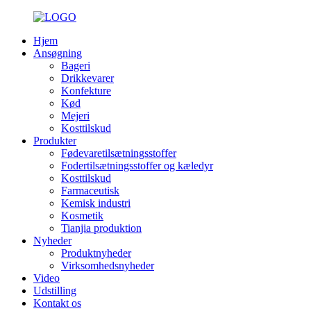
Hjem
Ansøgning
Bageri
Drikkevarer
Konfekture
Kød
Mejeri
Kosttilskud
Produkter
Fødevaretilsætningsstoffer
Fodertilsætningsstoffer og kæledyr
Kosttilskud
Farmaceutisk
Kemisk industri
Kosmetik
Tianjia produktion
Nyheder
Produktnyheder
Virksomhedsnyheder
Video
Udstilling
Kontakt os