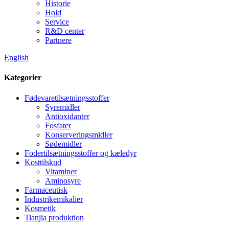
Historie
Hold
Service
R&D center
Partnere
English
Kategorier
Fødevaretilsætningsstoffer
Syremidler
Antioxidanter
Fosfater
Konserveringsmidler
Sødemidler
Fodertilsætningsstoffer og kæledyr
Kosttilskud
Vitaminer
Aminosyre
Farmaceutisk
Industrikemikalier
Kosmetik
Tianjia produktion