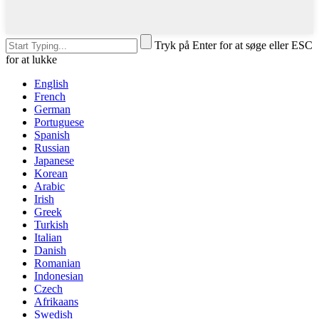
Tryk på Enter for at søge eller ESC
for at lukke
English
French
German
Portuguese
Spanish
Russian
Japanese
Korean
Arabic
Irish
Greek
Turkish
Italian
Danish
Romanian
Indonesian
Czech
Afrikaans
Swedish