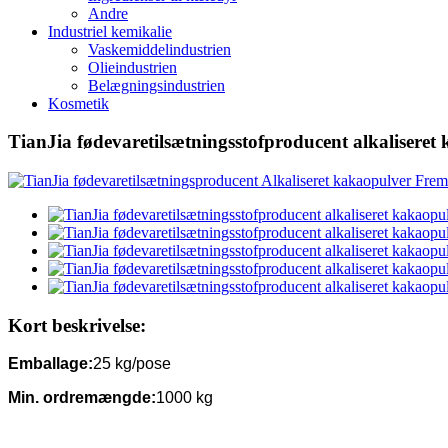
Andre
Industriel kemikalie
Vaskemiddelindustrien
Olieindustrien
Belægningsindustrien
Kosmetik
TianJia fødevaretilsætningsstofproducent alkaliseret
Kort beskrivelse:
Emballage:
25 kg/pose
Min. ordremængde:
1000 kg