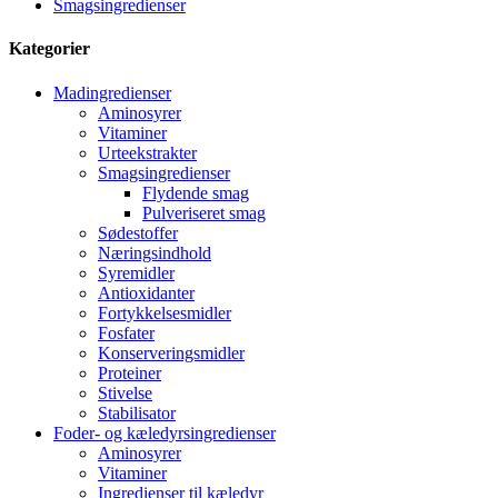
Smagsingredienser
Kategorier
Madingredienser
Aminosyrer
Vitaminer
Urteekstrakter
Smagsingredienser
Flydende smag
Pulveriseret smag
Sødestoffer
Næringsindhold
Syremidler
Antioxidanter
Fortykkelsesmidler
Fosfater
Konserveringsmidler
Proteiner
Stivelse
Stabilisator
Foder- og kæledyrsingredienser
Aminosyrer
Vitaminer
Ingredienser til kæledyr