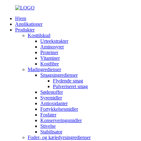
Hjem
Applikationer
Produkter
Kosttilskud
Urteekstrakter
Aminosyrer
Proteiner
Vitaminer
Kostfibre
Madingredienser
Smagsingredienser
Flydende smag
Pulveriseret smag
Sødestoffer
Syremidler
Antioxidanter
Fortykkelsesmidler
Fosfater
Konserveringsmidler
Stivelse
Stabilisator
Foder- og kæledyrsingredienser