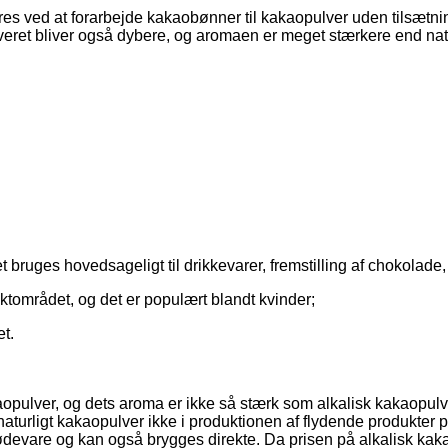
es ved at forarbejde kakaobønner til kakaopulver uden tilsætnings
veret bliver også dybere, og aromaen er meget stærkere end nat
 bruges hovedsageligt til drikkevarer, fremstilling af chokolade,
tområdet, og det er populært blandt kvinder;
t.
kaopulver, og dets aroma er ikke så stærk som alkalisk kakaopul
aturligt kakaopulver ikke i produktionen af ​​flydende produkter
fødevare og kan også brygges direkte. Da prisen på alkalisk kaka