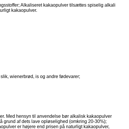
stoffer; Alkaliseret kakaopulver tilsættes spiselig alkali
urligt kakaopulver.
 slik, wienerbrød, is og andre fødevarer;
ver. Med hensyn til anvendelse bør alkalisk kakaopulver
 på grund af dets lave opløselighed (omkring 20-30%);
opulver er højere end prisen på naturligt kakaopulver,