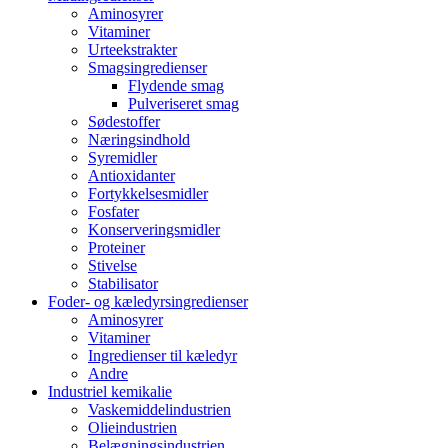
Aminosyrer
Vitaminer
Urteekstrakter
Smagsingredienser
Flydende smag
Pulveriseret smag
Sødestoffer
Næringsindhold
Syremidler
Antioxidanter
Fortykkelsesmidler
Fosfater
Konserveringsmidler
Proteiner
Stivelse
Stabilisator
Foder- og kæledyrsingredienser
Aminosyrer
Vitaminer
Ingredienser til kæledyr
Andre
Industriel kemikalie
Vaskemiddelindustrien
Olieindustrien
Belægningsindustrien