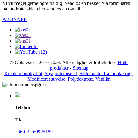
Vi vil meget gerne høre fra dig! Send os en besked via formularen
på modsatte side, eller send os en e-mail.
ABONNER
© Ophavsret - 2010-2024: Alle rettigheder forbeholdes.
Hotte
produkter
-
Sitemap
Kreatinmonohydrat
,
Sojaproteinisolat
,
Sødemiddel fra munkefrugt
,
Modificeret stivelse
,
Polydextrose
,
Vanillin
Telefon
Tlf.
+86-021-69925189