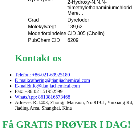
2-Hydroxy-N,N,N-
trimethylethanaminiumchlorid
Mere…
Grad
Dyrefoder
Molekylvægt
139,62
Moderforbindelse
CID 305 (Cholin)
PubChem CID
6209
Kontakt os
Telefon: +86-021-69925189
E-mail:cathering@tianjiachemical.com
E-mail:info@tianjiachemical.com
Fax: +86-021-51952599
WhatsApp: 8613816573468
Adresse: R-1403, Zhongji Mansion, No.819-1, Yinxiang Rd,
Jiading Area, Shanghai, Kina
Få GRATIS PRØVER I DAG!