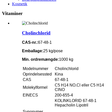
Kosmetik
Vitaminer
Cholinchlorid
CAS-nr.:
67-48-1
Emballage:
25 kg/pose
Min. ordremængde:
1000 kg
Modelnummer
Cholinchlorid
Oprindelsessted
Kina
CAS
67-48-1
C5 H14 NO.Cl eller C5 H14
Molekylformel
ClNO
EINECS
200-655-4
KOLINKLORID 67-48-1
Hepacholin Lipotril
Synonymer