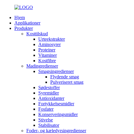
Hjem
Applikationer
Produkter
Kosttilskud
Urteekstrakter
Aminosyrer
Proteiner
Vitaminer
Kostfibre
Madingredienser
Smagsingredienser
Flydende smag
Pulveriseret smag
Sødestoffer
Syremidler
Antioxidanter
Fortykkelsesmidler
Fosfater
Konserveringsmidler
Stivelse
Stabilisator
Foder- og kæledyrsingredienser